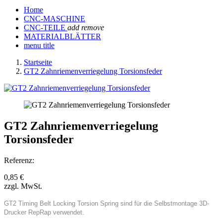
Home
CNC-MASCHINE
CNC-TEILE
add
remove
MATERIALBLÄTTER
menu title
Startseite
GT2 Zahnriemenverriegelung Torsionsfeder
GT2 Zahnriemenverriegelung
Torsionsfeder
Referenz:
0,85 €
zzgl. MwSt.
GT2 Timing Belt Locking Torsion Spring sind für die Selbstmontage 3D-
Drucker RepRap verwendet.