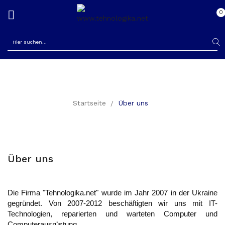

0
re
ck
Startseite
Über uns
Über uns
Die Firma "Tehnologika
.net"
wurde im Jahr 2007
in der Ukraine
gegründet.
Von
2007-2012
beschäftigten wir uns
mit IT-
Technologien
,
reparierten und warteten
Computer und
Computerausrüstung
.