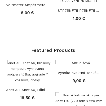
Voltmeter Ampérmeter, Červený A Modrý Digitálny...
STP75NF75 P75NF75 TO220 75NF75 MOS FET
8,00 €
1,00 €
Featured Products
Vysoko Kvalitná Tenká Preglejka "ARO Ružová"...
9,00 €
Anet A8, Anet A6, Hliníkový Kompozit Vyhrievaná...
19,50 €