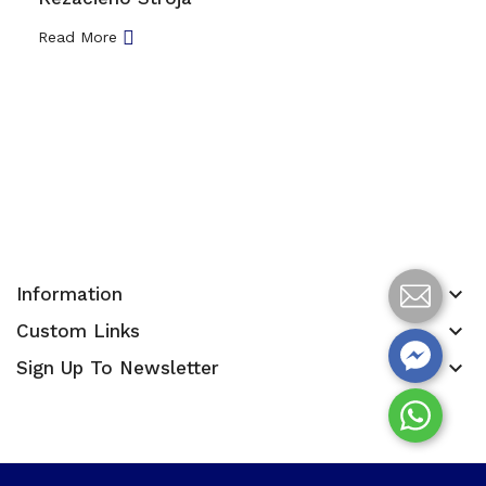
Read More
keyboard_arrow_down
Information
keyboard_arrow_down
Custom Links
keyboard_arrow_down
Sign Up To Newsletter