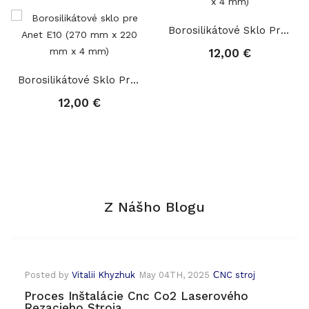
Borosilikátové Sklo Pre Tevo Tarantula (280 Mm...
12,00 €
Borosilikátové Sklo Pre Anet E10 (270 Mm X 220...
12,00 €
Z Nášho Blogu
Posted by
Vitalii Khyzhuk
May 04TH, 2025
СNC stroj
Proces Inštalácie Cnc Co2 Laserového
Rezacieho Stroja