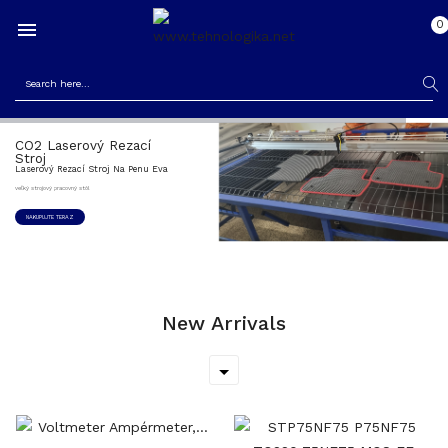
0

CO2 Laserový Rezací
Stroj
Laserový Rezací Stroj Na Penu Eva
veľký strojový pracovný stôl
NAKUPUJTE TERAZ
New Arrivals